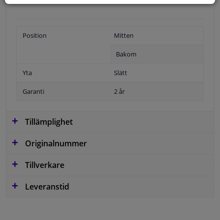
Position
Mitten
Bakom
Yta
Slätt
Garanti
2 år
Tillämplighet
Originalnummer
Tillverkare
Leveranstid