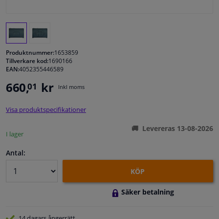
Fönster & Tillbehör
Interiör & bilklädsel
Produktnummer:
1653859
Tillverkare kod:
1690166
EAN:
4052355446589
Bilvård & Tillbehör
660,
kr
01
Inkl moms
Verkstad & Verktyg
Visa produktspecifikationer
Husbil, motorcykel, cykel & båt
Levereras 13-08-2026
I lager
Sensorer & Elsystem
Antal:
KÖP
Säker betalning
14 dagars
ångerrätt