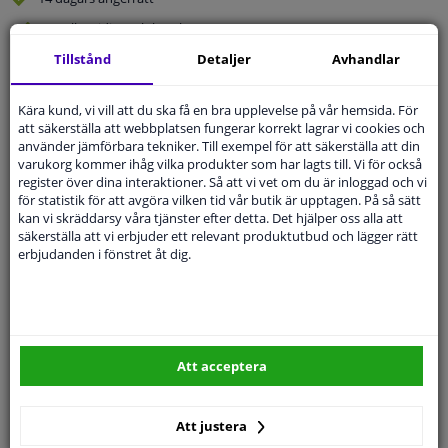
Beställ
smidigt och betala tryggt
Leverans inom 4 dagar
Tillstånd
Detaljer
Avhandlar
Expert
Kundservice
Kära kund, vi vill att du ska få en bra upplevelse på vår hemsida. För
att säkerställa att webbplatsen fungerar korrekt lagrar vi cookies och
använder jämförbara tekniker. Till exempel för att säkerställa att din
Kundservice:
Inte Tillgänglig Via Telefon
varukorg kommer ihåg vilka produkter som har lagts till. Vi för också
Ställ din fråga hos våra produktspecialister.
register över dina interaktioner. Så att vi vet om du är inloggad och vi
Frågor Och Svar
för statistik för att avgöra vilken tid vår butik är upptagen. På så sätt
kan vi skräddarsy våra tjänster efter detta. Det hjälper oss alla att
säkerställa att vi erbjuder ett relevant produktutbud och lägger rätt
erbjudanden i fönstret åt dig.
Modellmatchande garanti, Hitta rätt bildelar.
Fyll i ditt registreringsnummer
eller
Välj din bil
.
SÖK
Att acceptera
Att justera
Specifikationer