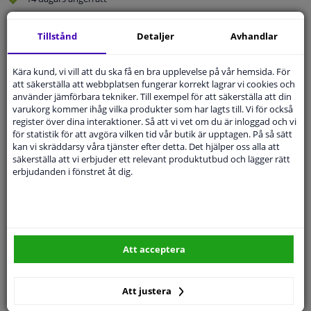
Beställ
smidigt och betala tryggt
Tillstånd
Detaljer
Avhandlar
Leverans inom 5 dagar
Expert
Kundservice
Kära kund, vi vill att du ska få en bra upplevelse på vår hemsida. För
att säkerställa att webbplatsen fungerar korrekt lagrar vi cookies och
använder jämförbara tekniker. Till exempel för att säkerställa att din
Kundservice:
Inte Tillgänglig Via Telefon
varukorg kommer ihåg vilka produkter som har lagts till. Vi för också
Ställ din fråga hos våra produktspecialister.
register över dina interaktioner. Så att vi vet om du är inloggad och vi
Frågor Och Svar
för statistik för att avgöra vilken tid vår butik är upptagen. På så sätt
kan vi skräddarsy våra tjänster efter detta. Det hjälper oss alla att
säkerställa att vi erbjuder ett relevant produktutbud och lägger rätt
erbjudanden i fönstret åt dig.
Modellmatchande garanti, Hitta rätt bildelar.
Fyll i ditt registreringsnummer
eller
Välj din bil
.
Att acceptera
SÖK
Att justera
Specifikationer