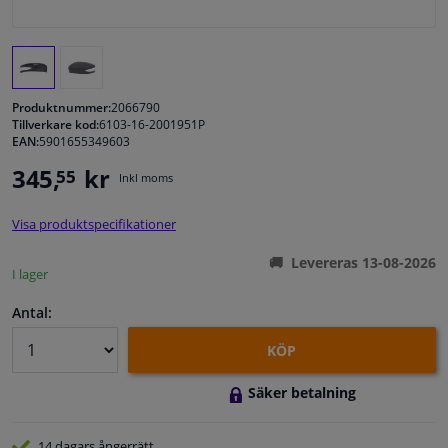
Fönster & Tillbehör
Interiör & bilklädsel
Produktnummer:
2066790
Tillverkare kod:
6103-16-2001951P
EAN:
5901655349603
Bilvård & Tillbehör
345,
kr
55
Inkl moms
Verkstad & Verktyg
Visa produktspecifikationer
Husbil, motorcykel, cykel & båt
Levereras 13-08-2026
I lager
Sensorer & Elsystem
Antal:
KÖP
Säker betalning
14 dagars
ångerrätt