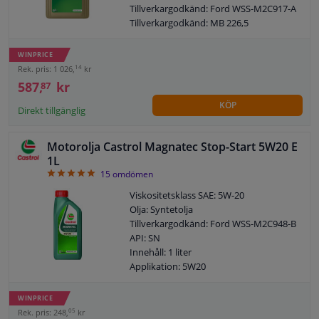
Tillverkargodkänd: Ford WSS-M2C917-A
Viskositetsklass enligt SAE: 5W-30
Tillverkargodkänd: MB 226,5
Fatmodell: Flaska
Tillverkargodkänd: MB 229,31
ACEA: C3
Tillverkargodkänd: MB 229.51
SAE: 5W-30
WINPRICE
Tillverkargodkänd: Renault RN 0700
14
Rek. pris: 1 026,
kr
Tillverkargodkänd: Renault RN 0710
587,
kr
87
Tillverkargodkänd: VW 505 00
KÖP
Tillverkargodkänd: VW 505 01
Direkt tillgänglig
Tillverkargodkänd: OPEL OV 040 1547-
D40
Motorolja Castrol Magnatec Stop-Start 5W20 E
Tillverkargodkänd: Porsche A40
1L
Innehåll: 5 liter
4.93
15
omdömen
Viskositetsklass enligt SAE: 5W-40
Fatmodell: Flaska
Viskositetsklass SAE: 5W-20
ACEA: C3
Olja: Syntetolja
Tillverkargodkänd: Ford WSS-M2C948-B
API: SN
Innehåll: 1 liter
Applikation: 5W20
Viskositetsklass enligt SAE: 5W-20
Fatmodell: Flaska
WINPRICE
ACEA: -
05
Rek. pris: 248,
kr