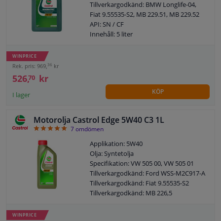
Tillverkargodkänd: BMW Longlife-04,
Fiat 9.55535-S2, MB 229.51, MB 229.52
API: SN / CF
Innehåll: 5 liter
MB: 229.31
VW: 502 00/ 505 00
WINPRICE
Renault: RN0700/RN0710
36
Rek. pris: 969,
kr
Dexos: 2*
526,
kr
70
BMW: Longlife 04
KÖP
Viskositetsklass enligt SAE: 5W-40
I lager
Fatmodell: Flaska
ACEA: C3
Motorolja Castrol Edge 5W40 C3 1L
5
7
omdömen
Applikation: 5W40
Olja: Syntetolja
Specifikation: VW 505 00, VW 505 01
Tillverkargodkänd: Ford WSS-M2C917-A
Tillverkargodkänd: Fiat 9.55535-S2
Tillverkargodkänd: MB 226,5
Tillverkargodkänd: MB 229,31
Tillverkargodkänd: MB 229.51
WINPRICE