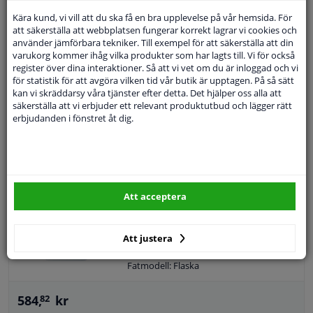
Renault RN 0700, Renault RN 0710, VW
501.01
Kära kund, vi vill att du ska få en bra upplevelse på vår hemsida. För
ACEA: A3/B4
att säkerställa att webbplatsen fungerar korrekt lagrar vi cookies och
använder jämförbara tekniker. Till exempel för att säkerställa att din
API: SM / CF
440,
kr
87
varukorg kommer ihåg vilka produkter som har lagts till. Vi för också
Innehåll: 5 liter
register över dina interaktioner. Så att vi vet om du är inloggad och vi
MB: 229.1
för statistik för att avgöra vilken tid vår butik är upptagen. På så sätt
VW: 501 01 / 505 00
kan vi skräddarsy våra tjänster efter detta. Det hjälper oss alla att
KÖP
Viskositetsklass enligt SAE: 10W-40
I lager
säkerställa att vi erbjuder ett relevant produktutbud och lägger rätt
Fatmodell: Flaska
erbjudanden i fönstret åt dig.
Expert kundservice
Motorolja Castrol GTX 5W-30 C3 5L
5
8
omdömen
Viskositetsklass enligt SAE: 5W-30
Att acceptera
Olja: Syntetolja
Tillverkargodkänd: MB 226,52, Renault
RN 17
Att justera
Innehåll: 5 liter
Fatmodell: Flaska
584,
kr
82