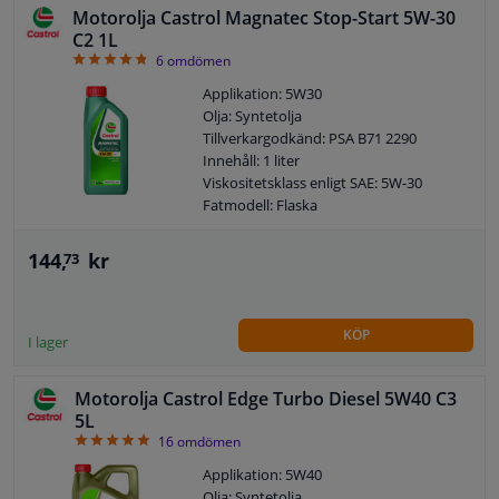
Motorolja Castrol Magnatec Stop-Start 5W-30
C2 1L
4.83
6
omdömen
Applikation: 5W30
Olja: Syntetolja
Tillverkargodkänd: PSA B71 2290
Innehåll: 1 liter
Viskositetsklass enligt SAE: 5W-30
Fatmodell: Flaska
ACEA: C2
144,
kr
73
KÖP
I lager
Motorolja Castrol Edge Turbo Diesel 5W40 C3
5L
4.88
16
omdömen
Applikation: 5W40
Olja: Syntetolja