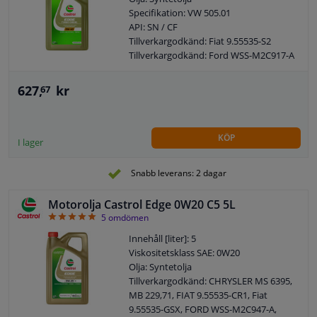
Specifikation: VW 505.01
API: SN / CF
Tillverkargodkänd: Fiat 9.55535-S2
Tillverkargodkänd: Ford WSS-M2C917-A
Tillverkargodkänd: MB 226,5
Tillverkargodkänd: MB 229,31
627,
kr
67
Tillverkargodkänd: MB 229.51
Tillverkargodkänd: Renault RN 0700
Tillverkargodkänd: Renault RN 0710
KÖP
Tillverkargodkänd: VW 505,00
I lager
Tillverkargodkänd: OPEL OV 040 1547-
D40
Snabb leverans: 2 dagar
Tillverkargodkänd: VW 505 00
Tillverkargodkänd: VW 505 01
Motorolja Castrol Edge 0W20 C5 5L
Innehåll: 5 liter
5
5
omdömen
MB: 229.31/ 229.51/ 226.5
Innehåll [liter]: 5
VW: 502 00/ 505 00 / 505 01
Viskositetsklass SAE: 0W20
Renault: RN0700/0710
Olja: Syntetolja
Ford: WSS-M2C917-A
Tillverkargodkänd: CHRYSLER MS 6395,
Dexos: 2*
MB 229,71, FIAT 9.55535-CR1, Fiat
BMW: Long Life-04
9.55535-GSX, FORD WSS-M2C947-A,
Viskositetsklass enligt SAE: 5W-40