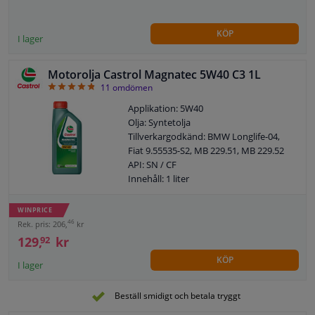
KÖP
I lager
Motorolja Castrol Magnatec 5W40 C3 1L
4.82
11
omdömen
Applikation: 5W40
Olja: Syntetolja
Tillverkargodkänd: BMW Longlife-04,
Fiat 9.55535-S2, MB 229.51, MB 229.52
API: SN / CF
Innehåll: 1 liter
MB: 229.31
VW: 502 00/ 505 00
WINPRICE
Renault: RN0700/RN0710
46
Rek. pris: 206,
kr
Dexos: 2*
129,
kr
92
BMW: Longlife 04
KÖP
Viskositetsklass enligt SAE: 5W-40
I lager
Fatmodell: Flaska
ACEA: C3
Beställ smidigt och betala tryggt