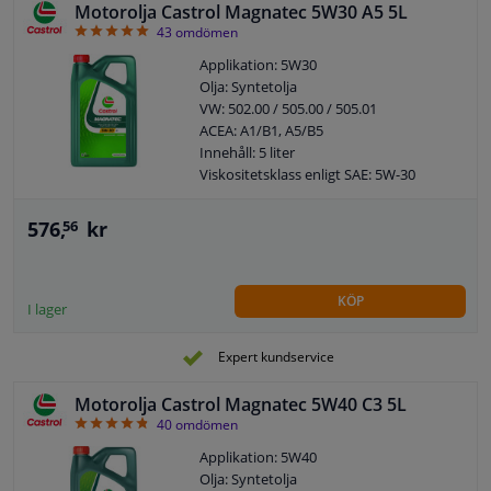
Motorolja Castrol Magnatec 5W30 A5 5L
4.91
43
omdömen
Applikation: 5W30
Olja: Syntetolja
VW: 502.00 / 505.00 / 505.01
ACEA: A1/B1, A5/B5
Innehåll: 5 liter
Viskositetsklass enligt SAE: 5W-30
Fatmodell: Flaska
Tillverkargodkänd: VW VWC 53036
576,
kr
56
KÖP
I lager
Expert kundservice
Motorolja Castrol Magnatec 5W40 C3 5L
4.78
40
omdömen
Applikation: 5W40
Olja: Syntetolja