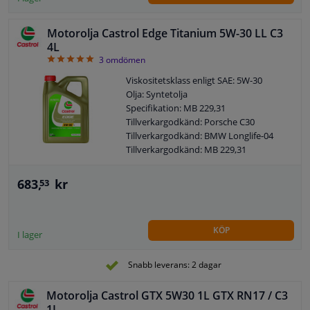
Motorolja Castrol Edge Titanium 5W-30 LL C3
4L
5
3
omdömen
Viskositetsklass enligt SAE: 5W-30
Olja: Syntetolja
Specifikation: MB 229,31
Tillverkargodkänd: Porsche C30
Tillverkargodkänd: BMW Longlife-04
Tillverkargodkänd: MB 229,31
Tillverkargodkänd: MB 229.51
Tillverkargodkänd: VW 504 00
683,
kr
53
Tillverkargodkänd: VW 507 00
Tillverkargodkänd: VW 505 00
Tillverkargodkänd: VW 505 01
KÖP
Tillverkargodkänd: OPEL OV 040 1547-
I lager
D30
Tillverkargodkänd: OPEL OV 040 1547-
Snabb leverans: 2 dagar
G30
Tillverkargodkänd: Renault RN 0700
Motorolja Castrol GTX 5W30 1L GTX RN17 / C3
Tillverkargodkänd: Renault RN 0710
1L