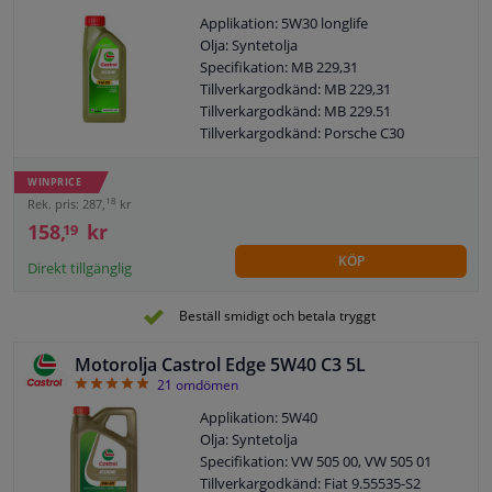
MB: 229.31 / 229.51
Applikation: 5W30 longlife
VW: 504.00 / 507.00
Olja: Syntetolja
BMW: Long Life-04
Specifikation: MB 229,31
Porsche: C30
Tillverkargodkänd: MB 229,31
MB -godkännande: 229.31 / 229.51
Tillverkargodkänd: MB 229.51
Viskositetsklass enligt SAE: 5W-30
Tillverkargodkänd: Porsche C30
ACEA: C3
Tillverkargodkänd: VW 504 00
SAE: 5W-30
Tillverkargodkänd: BMW Longlife-04
WINPRICE
Tillverkargodkänd: VW 507 00
18
Rek. pris: 287,
kr
Tillverkargodkänd: VW 505 00
158,
kr
19
Tillverkargodkänd: VW 505 01
KÖP
Tillverkargodkänd: OPEL OV 040 1547-
Direkt tillgänglig
D30
Tillverkargodkänd: OPEL OV 040 1547-
Beställ smidigt och betala tryggt
G30
Tillverkargodkänd: Renault RN 0700
Motorolja Castrol Edge 5W40 C3 5L
Tillverkargodkänd: Renault RN 0710
4.86
21
omdömen
Innehåll: 1 liter
Applikation: 5W40
MB: 229.31 / 229.51
Olja: Syntetolja
BMW: Long Life-04
Specifikation: VW 505 00, VW 505 01
Porsche: C30
Tillverkargodkänd: Fiat 9.55535-S2
MB -godkännande: 229.31 / 229.51