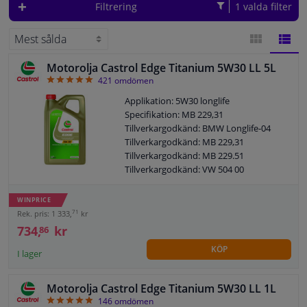
Filtrering
1 valda filter
Fönster & Tillbehör
Interiör & bilklädsel
Motorolja Castrol Edge Titanium 5W30 LL 5L
GALLERI
LISTA
4.92
421
omdömen
Applikation: 5W30 longlife
Bilvård & Tillbehör
Specifikation: MB 229,31
Tillverkargodkänd: BMW Longlife-04
Verkstad & Verktyg
Tillverkargodkänd: MB 229,31
Tillverkargodkänd: MB 229.51
Tillverkargodkänd: VW 504 00
Husbil, motorcykel, cykel & båt
Tillverkargodkänd: VW 507 00
Tillverkargodkänd: VW 505 00
WINPRICE
Sensorer & Elsystem
Tillverkargodkänd: VW 505 01
71
Rek. pris: 1 333,
kr
Tillverkargodkänd: OPEL OV 040 1547-
734,
kr
86
D30
KÖP
Tillverkargodkänd: OPEL OV 040 1547-
I lager
G30
Tillverkargodkänd: Renault RN 0700
Motorolja Castrol Edge Titanium 5W30 LL 1L
Tillverkargodkänd: Renault RN 0710
4.87
146
omdömen
Innehåll: 5 liter