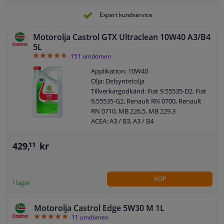
Expert kundservice
Motorolja Castrol GTX Ultraclean 10W40 A3/B4
5L
4.72
151
omdömen
Applikation: 10W40
Olja: Delsyntetolja
Tillverkargodkänd: Fiat 9.55535-D2, Fiat
9.55535-G2, Renault RN 0700, Renault
RN 0710, MB 226,5, MB 229.3
ACEA: A3 / B3, A3 / B4
API: SL / CF
Innehåll: 5 liter
429,
kr
11
MB: 229.1
VW: 501.01 / 505.00
Viskositetsklass enligt SAE: 10W-40
KÖP
Fatmodell: Flaska
I lager
Motorolja Castrol Edge 5W30 M 1L
4.91
11
omdömen