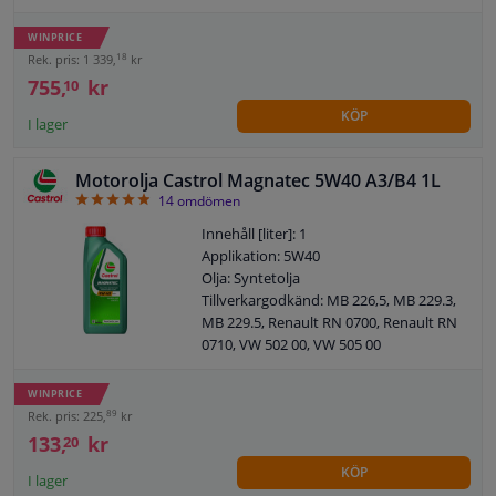
Ford WSS-M2C947-B1, OPEL OV 040
Fatmodell: Flaska
1547-A20, STJLR.03.5006
ACEA: C3
WINPRICE
Innehåll: 5 liter
Fiat: 9.55535-S2
18
Rek. pris: 1 339,
kr
Viskositetsklass enligt SAE: 0W-20
SAE: 5W40
755,
kr
10
Fatmodell: Flaska
KÖP
Garanti: 2 år
I lager
Specifikation enligt ACEA: C5
Motorolja Castrol Magnatec 5W40 A3/B4 1L
4.86
14
omdömen
Innehåll [liter]: 1
Applikation: 5W40
Olja: Syntetolja
Tillverkargodkänd: MB 226,5, MB 229.3,
MB 229.5, Renault RN 0700, Renault RN
0710, VW 502 00, VW 505 00
ACEA: A3/B4
API: SN / CF
WINPRICE
89
Rek. pris: 225,
kr
133,
kr
20
KÖP
I lager