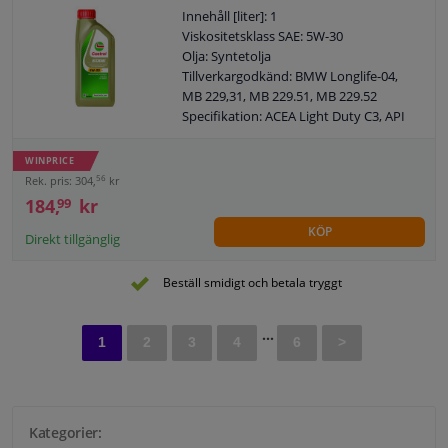
Innehåll [liter]: 1
Viskositetsklass SAE: 5W-30
Olja: Syntetolja
Tillverkargodkänd: BMW Longlife-04,
MB 229,31, MB 229.51, MB 229.52
Specifikation: ACEA Light Duty C3, API
SP
Innehåll: 1 liter
WINPRICE
Applikation: 5W30
56
Rek. pris: 304,
kr
MB: 229.31 / 229.51 /229.52
184,
kr
99
BMW: LL04
KÖP
Viskositetsklass enligt SAE: 5W-30
Direkt tillgänglig
Fatmodell: Flaska
ACEA: C3
Beställ smidigt och betala tryggt
SAE: 5W-30
...
1
2
3
4
6
>
Kategorier: