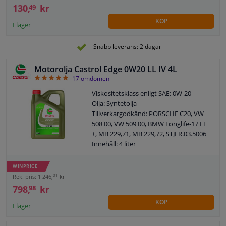
130,
kr
49
KÖP
I lager
Snabb leverans: 2 dagar
Motorolja Castrol Edge 0W20 LL IV 4L
4.88
17
omdömen
Viskositetsklass enligt SAE: 0W-20
Olja: Syntetolja
Tillverkargodkänd: PORSCHE C20, VW
508 00, VW 509 00, BMW Longlife-17 FE
+, MB 229,71, MB 229,72, STJLR.03.5006
Innehåll: 4 liter
Fatmodell: Flaska
WINPRICE
01
Rek. pris: 1 246,
kr
798,
kr
98
KÖP
I lager