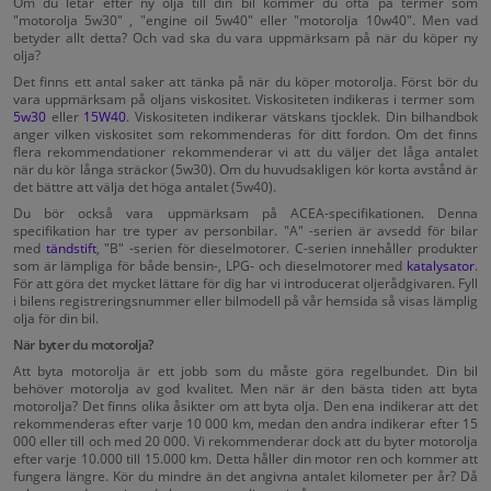
Om du letar efter ny olja till din bil kommer du ofta på termer som
"motorolja 5w30" , "engine oil 5w40" eller "motorolja 10w40". Men vad
betyder allt detta? Och vad ska du vara uppmärksam på när du köper ny
olja?
Det finns ett antal saker att tänka på när du köper motorolja. Först bör du
vara uppmärksam på oljans viskositet. Viskositeten indikeras i termer som
5w30
eller
15W40
. Viskositeten indikerar vätskans tjocklek. Din bilhandbok
anger vilken viskositet som rekommenderas för ditt fordon. Om det finns
flera rekommendationer rekommenderar vi att du väljer det låga antalet
när du kör långa sträckor (5w30). Om du huvudsakligen kör korta avstånd är
det bättre att välja det höga antalet (5w40).
Du bör också vara uppmärksam på ACEA-specifikationen. Denna
specifikation har tre typer av personbilar. "A" -serien är avsedd för bilar
med
tändstift
, "B" -serien för dieselmotorer. C-serien innehåller produkter
som är lämpliga för både bensin-, LPG- och dieselmotorer med
katalysator
.
För att göra det mycket lättare för dig har vi introducerat oljerådgivaren. Fyll
i bilens registreringsnummer eller bilmodell på vår hemsida så visas lämplig
olja för din bil.
När byter du motorolja?
Att byta motorolja är ett jobb som du måste göra regelbundet. Din bil
behöver motorolja av god kvalitet. Men när är den bästa tiden att byta
motorolja? Det finns olika åsikter om att byta olja. Den ena indikerar att det
rekommenderas efter varje 10 000 km, medan den andra indikerar efter 15
000 eller till och med 20 000. Vi rekommenderar dock att du byter motorolja
efter varje 10.000 till 15.000 km. Detta håller din motor ren och kommer att
fungera längre. Kör du mindre än det angivna antalet kilometer per år? Då