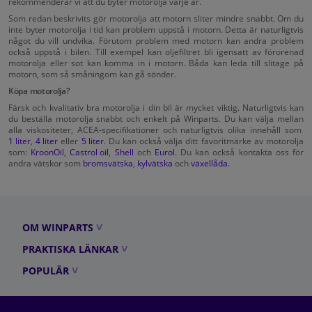
rekommenderar vi att du byter motorolja varje år.
Som redan beskrivits gör motorolja att motorn sliter mindre snabbt. Om du
inte byter motorolja i tid kan problem uppstå i motorn. Detta är naturligtvis
något du vill undvika. Förutom problem med motorn kan andra problem
också uppstå i bilen. Till exempel kan oljefiltret bli igensatt av förorenad
motorolja eller sot kan komma in i motorn. Båda kan leda till slitage på
motorn, som så småningom kan gå sönder.
Köpa motorolja?
Färsk och kvalitativ bra motorolja i din bil är mycket viktig. Naturligtvis kan
du beställa motorolja snabbt och enkelt på Winparts. Du kan välja mellan
alla viskositeter, ACEA-specifikationer och naturligtvis olika innehåll som
1 liter
,
4 liter
eller
5 liter
. Du kan också välja ditt favoritmärke av motorolja
som:
KroonOil
,
Castrol oil
,
Shell
och
Eurol
. Du kan också kontakta oss för
andra vätskor som
bromsvätska
,
kylvätska
och
växellåda
.
OM WINPARTS
PRAKTISKA LÄNKAR
POPULÄR