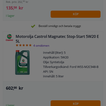
Tillverkargodkänd: Renault RN 0700
90
Rek. pris: 202,
kr
Tillverkargodkänd: Renault RN 0710
135,
kr
58
Tillverkargodkänd: VW 505 00
KÖP
Tillverkargodkänd: VW 505 01
I lager
Tillverkargodkänd: OPEL OV 040 1547-
D40
Beställ smidigt och betala tryggt
Tillverkargodkänd: Porsche A40
Innehåll: 1 liter
Motorolja Castrol Magnatec Stop-Start 5W20 E
Viskositetsklass enligt SAE: 5W-40
5L
Fatmodell: Flaska
5
4
omdömen
ACEA: C3
Innehåll [liter]: 5
Applikation: 5W20
Olja: Syntetolja
Tillverkargodkänd: Ford WSS-M2C948-B
API: SN
Innehåll: 5 liter
Viskositetsklass enligt SAE: 5W-20
Oljesammansättning: Helt syntetisk
602,
kr
00
Fatmodell: Flaska
Garanti: 2 år
ACEA: -
KÖP
I lager